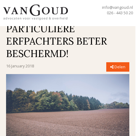
home
blogs & artikelen
info@vangoud.nl
026 - 443 50 20
particuliere erfpachters beter beschermd!
PARTICULIERE
ERFPACHTERS BETER
BESCHERMD!
16 January 2018
Delen