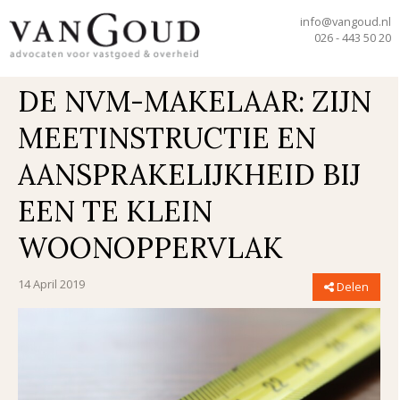
home
blogs & artikelen
info@vangoud.nl
026 - 443 50 20
de nvm-makelaar: zijn meetinstructie en aansprakelijkheid bij
een te klein woonoppervlak
DE NVM-MAKELAAR: ZIJN
MEETINSTRUCTIE EN
AANSPRAKELIJKHEID BIJ
EEN TE KLEIN
WOONOPPERVLAK
14 April 2019
Delen